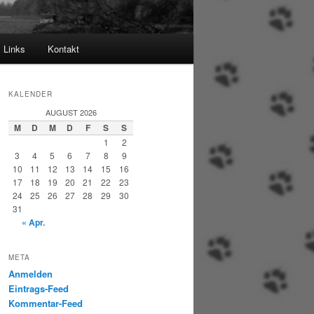
Links
Kontakt
KALENDER
AUGUST 2026
M
D
M
D
F
S
S
1
2
3
4
5
6
7
8
9
10
11
12
13
14
15
16
17
18
19
20
21
22
23
24
25
26
27
28
29
30
31
« Apr.
META
Anmelden
Eintrags-Feed
Kommentar-Feed