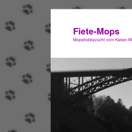
Zum
Zum
primären
sekundären
Inhalt
Inhalt
Fiete-Mops
springen
springen
Mopshobbyzucht vom Kaiser-Wi