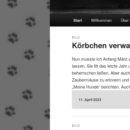
Hauptmenü
Start
Willkommen
Über
BILD
Körbchen verwa
Nun musste ich Anfang März a
lassen. Sie litt das letzte Jah
beherrschen ließen. Aber auch j
Zaubermäuse zu erinnern und 
„Meine Hunde“ berichten. Auch
11. April 2023
BILD